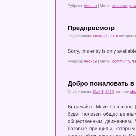
Рубрика:
Анонсы
|
Метки:
feedback
,
pre
Предпросмотр
Опубликовано
Июль 21, 2010
автором
Sorry, this entry is only availab
Рубрика:
Анонсы
|
Метки:
community
,
fe
Добро пожаловать в
Опубликовано
Май 1, 2010
автором
sh
Встречайте Move Commons (
будет полезен общественны
общественным движениям. M
базовые принципы, которым
понять об их инициативах. И