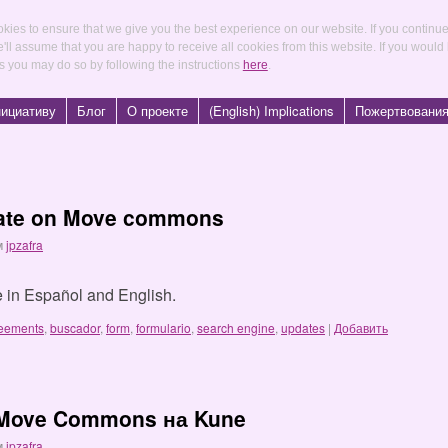
kies to ensure that we give you the best experience on our website. If you continu
e'll assume that you are happy to receive all cookies from this website. If you would
s you may do so by following the instructions
here
.
нициативу
Блог
О проекте
(English) Implications
Пожертвовани
date on Move commons
м
jpzafra
le in Español and English.
eements
,
buscador
,
form
,
formulario
,
search engine
,
updates
|
Добавить
 Move Commons на Kune
м
jpzafra