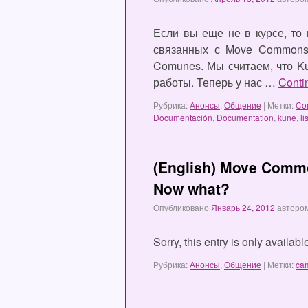
Если вы еще не в курсе, то
связанных с Move Commons.
Comunes. Мы считаем, что K
работы. Теперь у нас …
Conti
Рубрика:
Анонсы
,
Общение
|
Метки:
Co
Documentación
,
Documentation
,
kune
,
li
(English) Move Commo
Now what?
Опубликовано
Январь 24, 2012
авторо
Sorry, this entry is only availa
Рубрика:
Анонсы
,
Общение
|
Метки:
ca