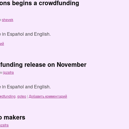
ons begins a crowdfunding
м
shevek
le in Español and English.
рий
dfunding release on November
ом
jpzafra
le in Español and English.
wdfunding
,
goteo
|
Добавить комментарий
eo makers
pzafra