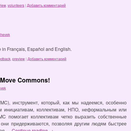
view
,
volunteers
|
Добавить комментарий
shevek
le in Français, Español and English.
edback
,
preview
|
Добавить комментарий
 Move Commons!
evek
MC), инструмент, который, как мы надеемся, особенно
м инициативам, коллективам, НПО, неформальным или
C помогает коллективам четко выразить собственные
 они придерживаются, позволяя другим людям быстрее
дея …
Continue reading
→