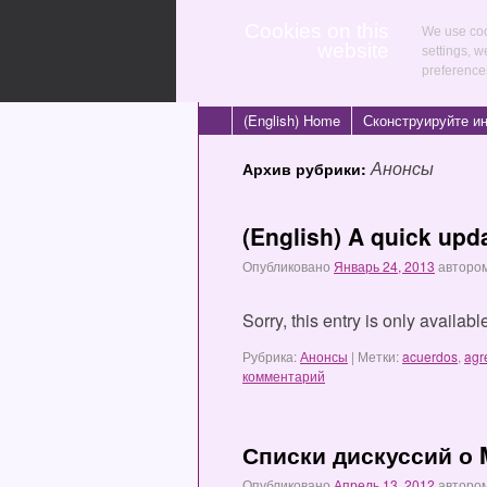
Cookies on this
We use coo
website
settings, w
preference
(English) Home
Сконструируйте и
Анонсы
Архив рубрики:
(English) A quick up
Опубликовано
Январь 24, 2013
авторо
Sorry, this entry is only availab
Рубрика:
Анонсы
|
Метки:
acuerdos
,
agr
комментарий
Списки дискуссий о
Опубликовано
Апрель 13, 2012
авторо