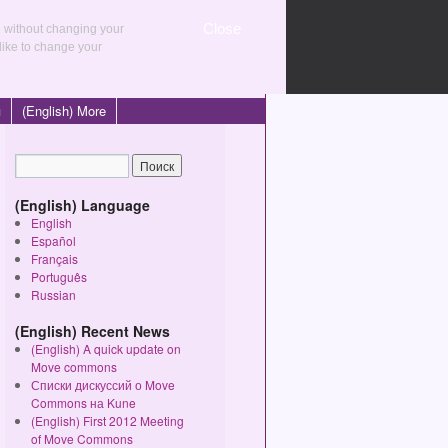
Close
e without changing your
 like to change your
Sharing initiatives
я
(English) More
(English) Language
English
Español
Français
Português
Russian
(English) Recent News
(English) A quick update on
Move commons
Списки дискуссий о Move
Commons на Kune
(English) First 2012 Meeting
of Move Commons