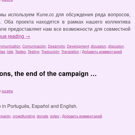
 мы используем Kune.cc для обсуждения ряда вопросов,
 Оба проекта находятся в рамках нашего коллектива
une предоставляет нам все возможности для совместной
nue reading
→
mmunication
,
Comunicación
,
Desarrollo
,
Development
,
dicussion
,
discusion
,
stas
,
lists
,
Testeo
,
Testing
,
Traducción
,
Translation
|
Добавить комментарий
ns, the end of the campaign …
м
jpzafra
ble in Português, Español and English.
mpaign
,
crowdfunding
,
donate
,
goteo
|
Добавить комментарий