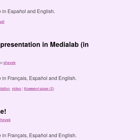
le in Español and English.
рий
presentation in Medialab (in
ом
shevek
le in Français, Español and English.
tation
,
video
|
Комментарии (2)
ne!
shevek
le in Français, Español and English.