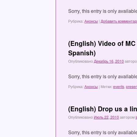
Sorry, this entry is only availab
Рубрика:
Анонсы
|
Добавить коммента
(English) Video of MC 
Spanish)
Опубликовано
Декабрь 16, 2010
автор
Sorry, this entry is only availab
Рубрика:
Анонсы
|
Метки:
events
,
presen
(English) Drop us a li
Опубликовано
Июль 22, 2010
автором
Sorry, this entry is only availab