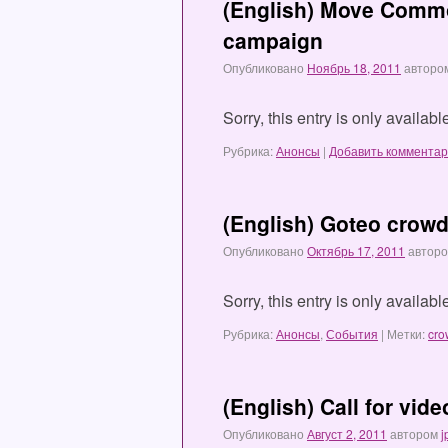
(English) Move Comm
campaign
Опубликовано
Ноябрь 18, 2011
авторо
Sorry, this entry is only availab
Рубрика:
Анонсы
|
Добавить коммента
(English) Goteo crow
Опубликовано
Октябрь 17, 2011
автор
Sorry, this entry is only availab
Рубрика:
Анонсы
,
События
|
Метки:
cro
(English) Call for vid
Опубликовано
Август 2, 2011
автором
j