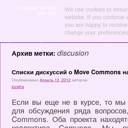
Cookies on this
We use cookies to ensure
website
website. If you continue 
you are happy to receive 
(English)
Сконструируйте
Блог
О
change your preferences 
Home
инициативу
проект
discusion
Архив метки:
Списки дискуссий о Move Commons н
Опубликовано
Апрель 13, 2012
автором
jpzafra
Если вы еще не в курсе, то мы
для обсуждения ряда вопросов
Commons. Оба проекта находят
коллектива Comunes. Мы с