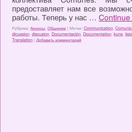
предоставляет нам все возможн
работы. Теперь у нас …
Continue
Рубрика:
Анонсы
,
Общение
|
Метки:
Communication
,
Comunic
dicussion
,
discusion
,
Documentación
,
Documentation
,
kune
,
list
Translation
|
Добавить комментарий