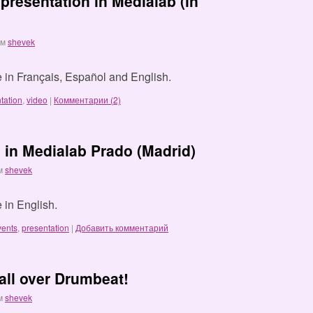
presentation in Medialab (in
ом
shevek
le in Français, Español and English.
tation
,
video
|
Комментарии (2)
n in Medialab Prado (Madrid)
м
shevek
e in English.
vents
,
presentation
|
Добавить комментарий
all over Drumbeat!
м
shevek