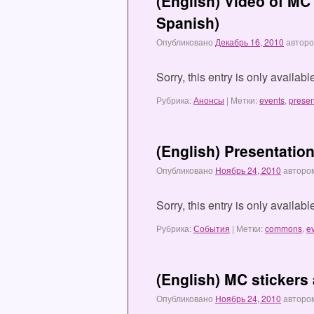
(English) Video of MC 
Spanish)
Опубликовано
Декабрь 16, 2010
автор
Sorry, this entry is only availab
Рубрика:
Анонсы
|
Метки:
events
,
presen
(English) Presentatio
Опубликовано
Ноябрь 24, 2010
авторо
Sorry, this entry is only availabl
Рубрика:
События
|
Метки:
commons
,
e
(English) MC stickers 
Опубликовано
Ноябрь 24, 2010
авторо