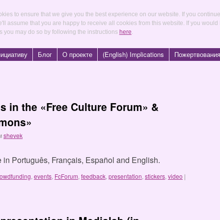
kies to ensure that we give you the best experience on our website. If you continu
e'll assume that you are happy to receive all cookies from this website. If you would
s you may do so by following the instructions
here
.
нициативу
Блог
О проекте
(English) Implications
Пожертвовани
ns in the «Free Culture Forum» &
mmons»
м
shevek
ble in Português, Français, Español and English.
rowdfunding
,
events
,
FcForum
,
feedback
,
presentation
,
stickers
,
video
|