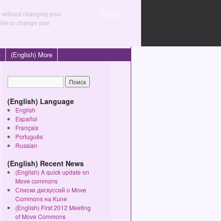
Close
e without changing your
 like to change your
Sharing initiatives
я
(English) More
(English) Language
English
Español
Français
Português
Russian
(English) Recent News
(English) A quick update on
Move commons
Списки дискуссий о Move
Commons на Kune
(English) First 2012 Meeting
of Move Commons