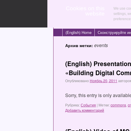
Cookies on this
We use coo
website
settings, w
preference
(English) Home
Сконструируйте и
events
Архив метки:
(English) Presentatio
«Building Digital Co
Опубликовано
Ноябрь 20, 2011
авторо
Sorry, this entry is only availa
Рубрика:
События
|
Метки:
commons
,
c
Добавить комментарий