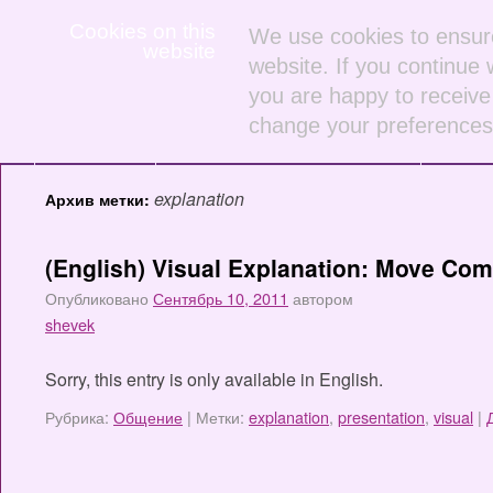
Cookies on this
We use cookies to ensure
website
website. If you continue 
you are happy to receive 
(English)
Сконструируйте
Блог
О
change your preferences 
Home
инициативу
проект
explanation
Архив метки:
(English) Visual Explanation: Move C
Опубликовано
Сентябрь 10, 2011
автором
shevek
Sorry, this entry is only available in English.
Рубрика:
Общение
|
Метки:
explanation
,
presentation
,
visual
|